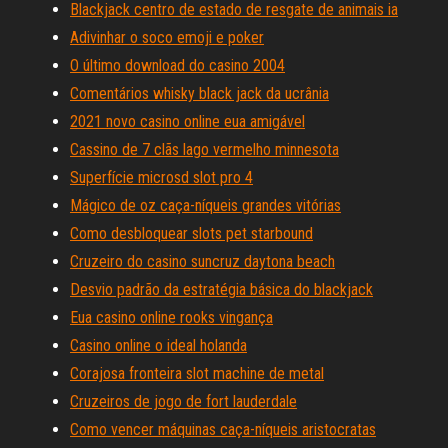
Blackjack centro de estado de resgate de animais ia
Adivinhar o soco emoji e poker
O último download do casino 2004
Comentários whisky black jack da ucrânia
2021 novo casino online eua amigável
Cassino de 7 clãs lago vermelho minnesota
Superfície microsd slot pro 4
Mágico de oz caça-níqueis grandes vitórias
Como desbloquear slots pet starbound
Cruzeiro do casino suncruz daytona beach
Desvio padrão da estratégia básica do blackjack
Eua casino online rooks vingança
Casino online o ideal holanda
Corajosa fronteira slot machine de metal
Cruzeiros de jogo de fort lauderdale
Como vencer máquinas caça-níqueis aristocratas