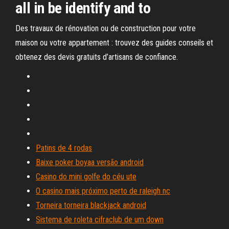
all in be identify and to
Des travaux de rénovation ou de construction pour votre
maison ou votre appartement : trouvez des guides conseils et
obtenez des devis gratuits d’artisans de confiance.
Patins de 4 rodas
Baixe poker boyaa versão android
Casino do mini golfe do céu ute
O casino mais próximo perto de raleigh nc
Torneira torneira blackjack android
Sistema de roleta cifraclub de um down