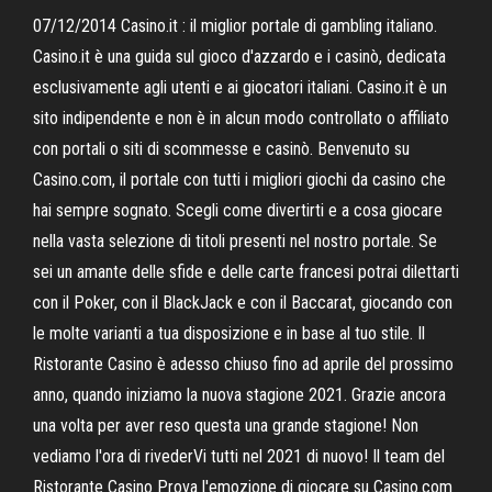
07/12/2014 Casino.it : il miglior portale di gambling italiano.
Casino.it è una guida sul gioco d'azzardo e i casinò, dedicata
esclusivamente agli utenti e ai giocatori italiani. Casino.it è un
sito indipendente e non è in alcun modo controllato o affiliato
con portali o siti di scommesse e casinò. Benvenuto su
Casino.com, il portale con tutti i migliori giochi da casino che
hai sempre sognato. Scegli come divertirti e a cosa giocare
nella vasta selezione di titoli presenti nel nostro portale. Se
sei un amante delle sfide e delle carte francesi potrai dilettarti
con il Poker, con il BlackJack e con il Baccarat, giocando con
le molte varianti a tua disposizione e in base al tuo stile. Il
Ristorante Casino è adesso chiuso fino ad aprile del prossimo
anno, quando iniziamo la nuova stagione 2021. Grazie ancora
una volta per aver reso questa una grande stagione! Non
vediamo l'ora di rivederVi tutti nel 2021 di nuovo! Il team del
Ristorante Casino Prova l'emozione di giocare su Casino.com