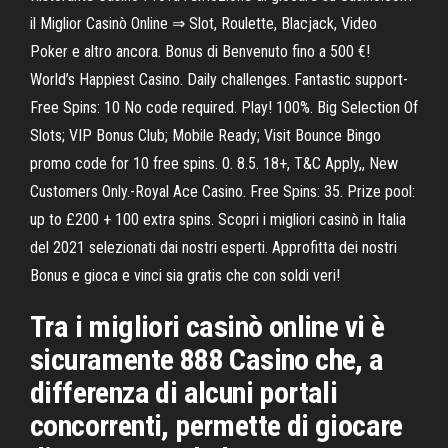
il Miglior Casinò Online ⇒ Slot, Roulette, Blacjack, Video
Poker e altro ancora. Bonus di Benvenuto fino a 500 €!
World’s Happiest Casino. Daily challenges. Fantastic support-
Free Spins: 10 No code required. Play! 100%. Big Selection Of
Slots; VIP Bonus Club; Mobile Ready; Visit Bounce Bingo
promo code for 10 free spins. 0. 8.5. 18+, T&C Apply,, New
Customers Only.-Royal Ace Casino. Free Spins: 35. Prize pool:
up to £200 + 100 extra spins. Scopri i migliori casinò in Italia
del 2021 selezionati dai nostri esperti. Approfitta dei nostri
Bonus e gioca e vinci sia gratis che con soldi veri!
Tra i migliori casinò online vi è
sicuramente 888 Casino che, a
differenza di alcuni portali
concorrenti, permette di giocare