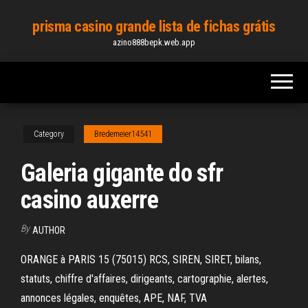
Skip
prisma casino grande lista de fichas grátis
to
azino888bepk.web.app
the
content
Category
Bredemeier14541
Galeria gigante do sfr
casino auxerre
By
AUTHOR
ORANGE à PARIS 15 (75015) RCS, SIREN, SIRET, bilans,
statuts, chiffre d'affaires, dirigeants, cartographie, alertes,
annonces légales, enquêtes, APE, NAF, TVA